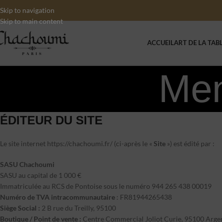
Skip to navigation
Skip to main content
ACCUEIL
ART DE LA TAB
Men
ÉDITEUR DU SITE
Le site internet https://chachoumi.fr/ (ci-après le «
Site
») est édité par :
SASU Chachoumi
SASU au capital de 1 000 €
Immatriculée au RCS de Pontoise sous le numéro 944 265 438 00019
Numéro de TVA intracommunautaire
: FR81944265438
Siège Social :
2 B rue du Treilly, 95100
Boutique / Point de vente :
Centre Commercial Joliot Curie, 95100 Argen