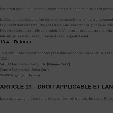
Pour tout produit qui ne conviendrait pas au Client pour un motif per
Le Client doit préalablement en faire la demande par e-mail à
chachoumi
Le produit doit être retourné
à ses frais
, dans son état d’origine (non uti
Dès réception et contrôle du produit, le Vendeur procédera, au choix du
initiaux et les frais de retour restent à la charge du Client.
13.4 – Retours
Tout retour sans numéro de SAV préalablement obtenu sera refusé. Les colis
13.2 :
SASU Chachoumi – Retour N°[Numéro SAV]
Centre Commercial Joliot Curie
95100 Argenteuil, France
ARTICLE 13 – DROIT APPLICABLE ET LA
Les présentes conditions sont régies par le droit français. En cas de liti