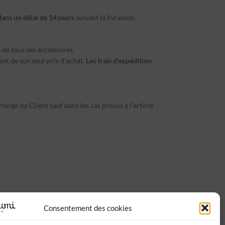
dans un délai de 14 jours
suivant la livraison.
 de tous ses accessoires.
nt de son seul prix d’achat.
Les frais d’expédition
harge du Client sauf dans les cas prévus à l’article
ées en langue française.
Consentement des cookies