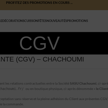
PROFITEZ DES PROMOTIONS EN COURS ...
LE
DÉCORATIONS
CUISSON
FÊTES
NOUVEAUTÉS
PROMOTIONS
CGV
NTE (CGV) – CHACHOUMI
sent les relations contractuelles entre la Société
SASU Chachoumi
, ci-ap
ou en boutique physique, ci-après dénommée «
le Clien
chachoumi.fr/
ion sans réserve et la pleine adhésion du Client aux présentes CGV. L
 de la commande.