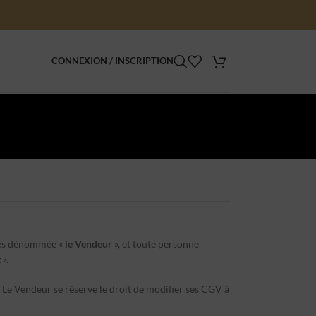
CONNEXION / INSCRIPTION
rès dénommée «
le Vendeur
», et toute personne
t
».
e Vendeur se réserve le droit de modifier ses CGV à