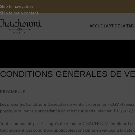
Skip to navigation
Skip to main content
ACCUEIL
ART DE LA TAB
CONDITIONS GÉNÉRALES DE VE
PRÉAMBULE
Les présentes Conditions Générales de Vente (ci-après les «
CGV
») régis
physique ou morale procédant à un achat sur le site internet
https://
Toute commande passée auprès du Vendeur CHACHOUMI implique l’acceptat
tout moment. Les conditions applicables sont celles en vigueur à la date