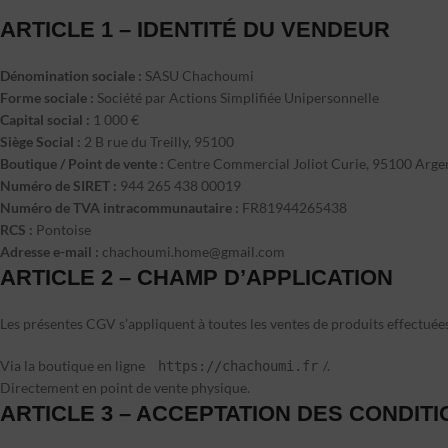
ARTICLE 1 – IDENTITÉ DU VENDEUR
Dénomination sociale :
SASU Chachoumi
Forme sociale :
Société par Actions Simplifiée Unipersonnelle
Capital social :
1 000 €
Siège Social :
2 B rue du Treilly, 95100
Boutique / Point de vente :
Centre Commercial Joliot Curie, 95100 Argen
Numéro de SIRET :
944 265 438 00019
Numéro de TVA intracommunautaire :
FR81944265438
RCS :
Pontoise
Adresse e-mail :
chachoumi.home@gmail.com
ARTICLE 2 – CHAMP D’APPLICATION
Les présentes CGV s’appliquent à toutes les ventes de produits effectuée
Via la boutique en ligne
/.
https://chachoumi.fr
Directement en point de vente physique.
ARTICLE 3 – ACCEPTATION DES CONDIT