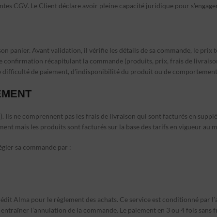
tes CGV. Le Client déclare avoir pleine capacité juridique pour s’engager
n panier. Avant validation, il vérifie les détails de sa commande, le prix t
nfirmation récapitulant la commande (produits, prix, frais de livraison)
difficulté de paiement, d’indisponibilité du produit ou de comportemen
IEMENT
. Ils ne comprennent pas les frais de livraison qui sont facturés en suppl
ment mais les produits sont facturés sur la base des tarifs en vigueur a
égler sa commande par :
édit Alma pour le règlement des achats. Ce service est conditionné par l’
 entraîner l’annulation de la commande. Le paiement en 3 ou 4 fois sans f