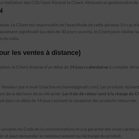
a résiliation des CGU liant Alma et le Client. Alma est un gestionnaire de
N
ande. Le Client est responsable de l’exactitude de cette adresse. En cas d’
dépassement significatif (au delà de 30 jours ouvrés), le Client peut résili
e du colis.
 les ventes à distance)
ion, le Client dispose d’un délai de
14 jours calendaires
à compter de la
au Vendeur par e-mail (
chachoumi.home@gmail.com
). Les produits doiven
on de la décision de se rétracter.
Les frais de retour sont à la charge du Cl
tué dans un délai de 14 jours suivant la réception des produits retournés.
t suivants du Code de la consommation) et à la garantie des vices cachés (
agir et peut demander le remboursement ou l’échange du produit.