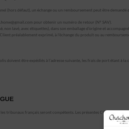
sonnel (hors défaut), un échange ou un remboursement peut être demandé
.home@gmail.com
pour obtenir un numéro de retour (N° SAV).
lisé, non lavé, avec étiquettes), dans son emballage d’origine et accompagné
 Client préalablement exprimé, à l’échange du produit ou au rembourseme
 doivent être expédiés à l’adresse suivante, les frais de port étant à la c
NGUE
ge, les tribunaux français seront compétents. Les présentes CGV sont rédig