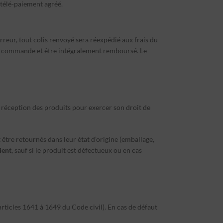
 télé-paiement agréé.
erreur, tout colis renvoyé sera réexpédié aux frais du
er la commande et être intégralement remboursé. Le
 réception des produits pour exercer son droit de
t être retournés dans leur état d’origine (emballage,
ient
, sauf si le produit est défectueux ou en cas
articles 1641 à 1649 du Code civil). En cas de défaut