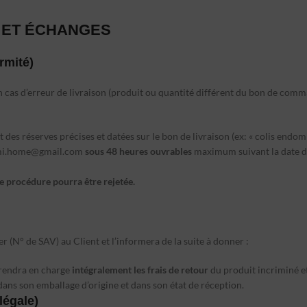
S ET ÉCHANGES
rmité)
on. En cas d’erreur de livraison (produit ou quantité différent du bon de 
t des réserves précises et datées sur le bon de livraison (ex: « colis endom
i.home@gmail.com
sous 48 heures ouvrables
maximum suivant la date de
te procédure pourra être rejetée.
 (N° de SAV) au Client et l’informera de la suite à donner :
rendra en charge
intégralement
les frais de retour
du produit incriminé e
 dans son emballage d’origine et dans son état de réception.
légale)