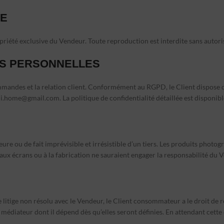
LE
propriété exclusive du Vendeur. Toute reproduction est interdite sans autori
ES PERSONNELLES
mandes et la relation client. Conformément au RGPD, le Client dispose d’u
i.home@gmail.com
. La
politique de confidentialité
détaillée est disponible
re ou de fait imprévisible et irrésistible d’un tiers. Les produits photogr
 aux écrans ou à la fabrication ne sauraient engager la responsabilité du 
litige non résolu avec le Vendeur, le Client consommateur a le droit de 
teur dont il dépend dès qu’elles seront définies. En attendant cette dési