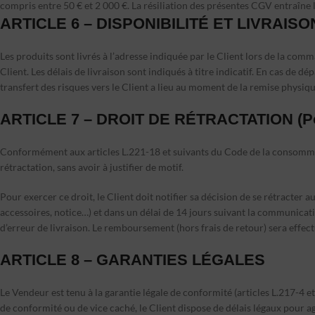
compris entre 50 € et 2 000 €. La résiliation des présentes CGV entraîne l
ARTICLE 6 – DISPONIBILITÉ ET LIVRAISO
Les produits sont livrés à l’adresse indiquée par le Client lors de la comm
Client. Les délais de livraison sont indiqués à titre indicatif. En cas de 
transfert des risques vers le Client a lieu au moment de la remise physiqu
ARTICLE 7 – DROIT DE RÉTRACTATION (Pour
Conformément aux articles L.221-18 et suivants du Code de la consommat
rétractation, sans avoir à justifier de motif.
Pour exercer ce droit, le Client doit notifier sa décision de se rétracter 
accessoires, notice…) et dans un délai de 14 jours suivant la communicati
d’erreur de livraison. Le remboursement (hors frais de retour) sera effec
ARTICLE 8 – GARANTIES LÉGALES
Le Vendeur est tenu à la garantie légale de conformité (articles L.217-4 e
de conformité ou de vice caché, le Client dispose de délais légaux pour 